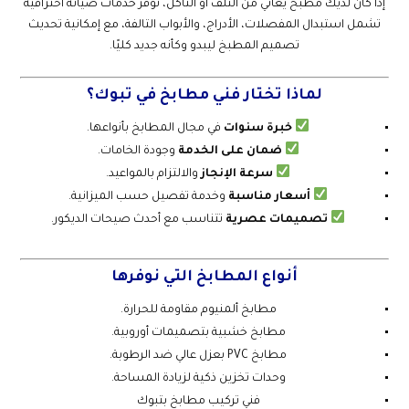
إذا كان لديك مطبخ يعاني من التلف أو التآكل، نوفر خدمات صيانة احترافية
تشمل استبدال المفصلات، الأدراج، والأبواب التالفة، مع إمكانية تحديث
تصميم المطبخ ليبدو وكأنه جديد كليًا.
لماذا تختار فني مطابخ في تبوك؟
خبرة سنوات
في مجال المطابخ بأنواعها.
ضمان على الخدمة
وجودة الخامات.
سرعة الإنجاز
والالتزام بالمواعيد.
أسعار مناسبة
وخدمة تفصيل حسب الميزانية.
تصميمات عصرية
تتناسب مع أحدث صيحات الديكور.
أنواع المطابخ التي نوفرها
مطابخ ألمنيوم مقاومة للحرارة.
مطابخ خشبية بتصميمات أوروبية.
مطابخ PVC بعزل عالي ضد الرطوبة.
وحدات تخزين ذكية لزيادة المساحة.
فني تركيب مطابخ بتبوك