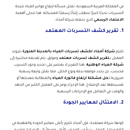
في المملكة العربية السعودية، تمثل مسألة ارتفاع فواتير المياه نتيجة
التسربات تحديًا كبيرًا يتطلب إثباتًا رسميًا للمشكلة. هنا تتجلى أهمية
الاعتماد الرسمي
الذي تحمله شركة أمجاد:
1. تقرير كشف التسربات المعتمد
تلتزم
شركة أمجاد لكشف تسربات المياه بالمدينة المنورة
بتزويد
العميل بـ
تقرير كشف تسربات معتمد
وموثق، يتم تقديمه مباشرة إلى
شركة المياه الوطنية
. هذا التقرير لا يقتصر على تحديد وجود التسرب
فحسب، بل يحدد موقعه بدقة ونوع الخلل، مما يمثل وثيقة رسمية
ضرورية لـ
حل مشكلة ارتفاع فاتورة المياه
والمطالبة بتعديلها أو
تقسيطها بعد الإصلاح. هذا الإجراء يوفر على العميل الكثير من الجهد
والوقت في التعامل مع الإجراءات الرسمية.
2. الامتثال لمعايير الجودة
كونها شركة معتمدة، فإن أمجاد تلتزم بأعلى معايير الجودة والمهنية في
كافة مراحل العمل، بدءاً من الفحص الأولي وصولاً إلى الإصلاح وتقديم