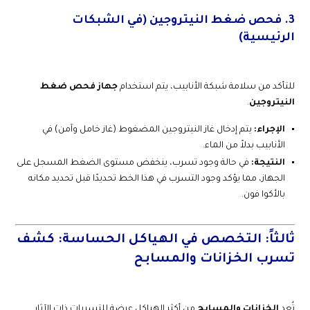
3. فحص ضغط النيتروجين (في الشبكات
الرئيسية)
للتأكد من سلامة شبكة الأنابيب، يتم استخدام
جهاز فحص ضغط
النيتروجين
.
الإجراء:
يتم إدخال غاز النيتروجين المضغوط (غاز خامل وآمن) في
الأنابيب بدلاً من الماء.
النتيجة:
في حالة وجود تسرب، ينخفض مستوى الضغط المسجل على
الجهاز، مما يؤكد وجود التسرب في هذا الخط تحديدًا قبل تحديد مكانه
بالأكوا فون.
ثالثاً: التخصص في الهياكل الحساسة: كشف
تسرب الخزانات والمسابح
تُعد
الخزانات والمسابح
من أكثر الهياكل عرضة للتسربات ذات الآثار