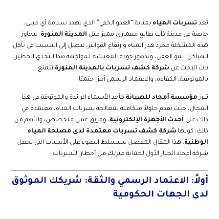
تُعد
تسربات المياه
بمثابة “العدو الخفي” الذي يهدد سلامة أي مبنى،
خاصة في مدينة ذات طابع معماري مميز مثل
المدينة المنورة
. تتجاوز
هذه المشكلة مجرد هدر المياه وارتفاع الفواتير، لتصل إلى التسبب في تآكل
الهياكل، نمو العفن، وتدهور جودة المعيشة. لمواجهة هذا التحدي الخطير،
بات البحث عن
شركة كشف تسربات بالمدينة المنورة
تتمتع
بالموثوقية، الكفاءة، والاعتماد الرسمي أمرًا حتميًا.
تبرز
مؤسسة أمجاد للصيانة
كأحد الأسماء الرائدة والموثوقة في هذا
المجال، حيث تقدم حلولاً متكاملة لمعالجة تسربات المياه، معتمدة في
ذلك على
أحدث الأجهزة الإلكترونية
، وفريق عمل متخصص، والأهم من
ذلك، كونها
شركة كشف تسربات معتمدة لدى مصلحة المياه
الوطنية
. هذا المقال المفصل سيسلط الضوء على الأسباب التي تجعل
شركة أمجاد الخيار الأول لحماية منزلك من أخطار التسربات.
أولاً: الاعتماد الرسمي والثقة: شريكك الموثوق
لدى الجهات الحكومية