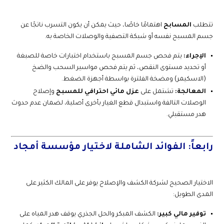
تتطلب
المسابح
اهتمامًا خاصًا، حيث يمكن أن يكون التسرب ناتجًا عن
جسم المسبح نفسه أو شبكة التصفية والوصلات الخاصة به.
الإجراء:
يتم فحص جسم المسبح باستخدام اختبارات خاصة للصبغة
أو تحديد مستوى النقص، ثم يتم فحص مواسير السحب والضخ
(الاسكيمر) ومضخة الفلترة بواسطة أجهزة الضغط.
المعالجة:
تشتمل على
عزل مائي احترافي للمسبح
وإصلاح
الوصلات التالفة واستبدال قطع الغيار بأخرى أصلية، لضمان عدم حدوث
هدر مستقبلي.
رابعاً: الفوائد الشاملة لاختيار مؤسسة أمجاد
الاختيار الصحيح لشركة الكشف والإصلاح يوفر على المالك الكثير على
المدى الطويل:
توفير مالي كبير:
الكشف المبكر والحل الجذري يوقف هدر المياه على