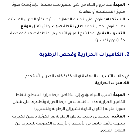
المبدأ:
عند خروج الماء من شق صغير تحت ضغط، فإنه يُحدث صوتًا
مميزًا (هسهسة أو فقاعات).
الاستخدام:
يقوم الفني بتحريك الجهاز على الأرضية أو الجدران المشتبه
بها، ويقوم الجهاز بتحديد
أعلى نقطة صوت
، والتي تمثل
موقع
التسرب الدقيق
، مما يتيح للفريق التدخل في منطقة صغيرة ومحددة
جدًا (بدون تكسير).
2. الكاميرات الحرارية وفحص الرطوبة
في حالات التسربات المعقدة أو المخفية خلف الجدران، تُستخدم
الكاميرات الحرارية
.
المبدأ:
تسرب المياه يؤدي إلى انخفاض درجة حرارة السطح. تلتقط
الكاميرا الحرارية هذه الاختلافات في درجة الحرارة وتُظهرها على شكل
صورة ملونة (الألوان الباردة تشير إلى الرطوبة والتسرب).
الفائدة:
تساعد في تحديد مناطق الرطوبة غير المرئية بالعين المجردة
بسرعة فائقة، خاصة في الأسقف والأرضيات المعرضة للتسرب من
الطابق العلوي.