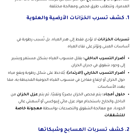
المدمرة، وتتطلب طرق فحص ومعالجة مختلفة:
1. كشف تسرب الخزانات الأرضية والعلوية
تسربات الخزانات
لا تؤدي فقط إلى هدر المياه، بل تُسبب رطوبة في
أساسات المبنى وتؤثر على نقاء المياه.
أضرار التسرب الداخلي:
يقلل منسوب المياه بشكل مستمر ويشير
إلى وجود شقوق في جدران الخزان.
أضرار التسرب الخارجي (الارتداد):
يُلاحظ على شكل رطوبة وبقع مياه
حول الخزان أو ارتفاع مفاجئ في منسوب المياه الجوفية المحيطة به، مما
يهدد الأساسات.
حلول أمجاد:
يتم فحص الخزان بصريًا وتقنيًا، ثم يتم
عزل الخزان
من
الداخل والخارج باستخدام مواد عزل مائي إيبوكسي أو أسمنتي عالي
الجودة، مع معالجة الشقوق والتصدعات بواسطة
معجونة خاصة
للتشققات
.
2. كشف تسربات المسابح وشبكاتها