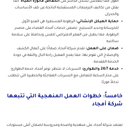
الفور، مما ينعكس بشكل مباشر على
انخفاض فاتورة المياه
. كما
يقلل من تكاليف الترميمات المستقبلية الناتجة عن تلف الأساسات
والجدران.
حماية الهيكل الإنشائي:
الرطوبة المستمرة هي العدو الأول
للخرسانة وحديد التسليح. تضمن خدمات أمجاد القضاء على مصدر
الرطوبة، مما يطيل من العمر الافتراضي للمبنى ويحافظ على سلامة
ساكنيه.
ضمان على العمل:
تقدم شركة أمجاد ضمانًا على أعمال الكشف
والإصلاح التي تقوم بها، مما يمنح العميل راحة البال والثقة في جودة
الخدمة المقدمة.
خدمة 24/7 والطوارئ:
التسربات لا تنتظر. توفر أمجاد خدمة الطوارئ
على مدار الساعة للتعامل مع التسربات المفاجئة والخطيرة التي تتطلب
تدخلاً فوريًا.
خامساً: خطوات العمل المنهجية التي تتبعها
شركة أمجاد
تعتمد شركة أمجاد على منهجية واضحة ومدروسة لضمان أعلى مستويات